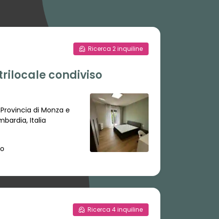
Ricerca
2
inquiline
 trilocale condiviso
 Provincia di Monza e
mbardia, Italia
to
Ricerca
4
inquiline