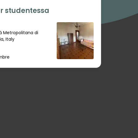
er studentessa
ttà Metropolitana di
, Italy
embre