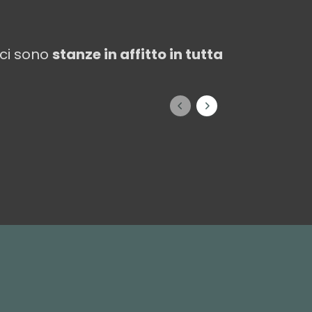
 ci sono
stanze in affitto in tutta
Roma
Torino
azio
Piemonte