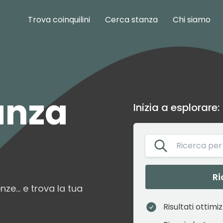
Trova coinquilini
Cerca stanza
Chi siamo
anza
Inizia a esplorare:
Ri
enze… e trova la tua
Risultati ottimi