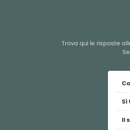
Trova qui le risposte a
Se
Co
Rum
Si
coi
fun
No,
dis
Il
ges
aut