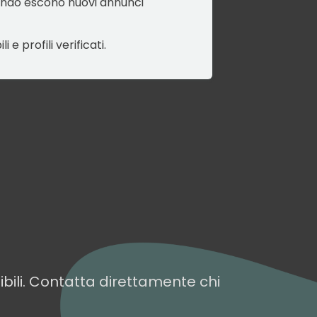
uando escono nuovi annunci
i e profili verificati.
nibili. Contatta direttamente chi