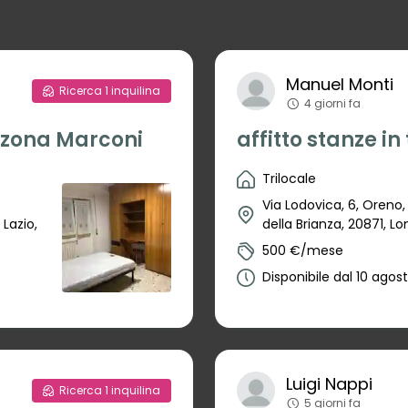
Manuel
Monti
Ricerca
1
inquilina
4 giorni fa
 zona Marconi
affitto stanze in
Trilocale
Via Lodovica, 6, Oreno,
Lazio,
della Brianza, 20871, Lo
500 €/mese
Disponibile dal 10 agos
Luigi
Nappi
Ricerca
1
inquilina
5 giorni fa