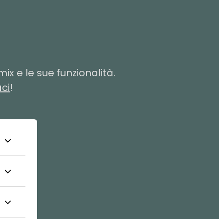
x e le sue funzionalità.
ci
!
re
ne
,
le
e.