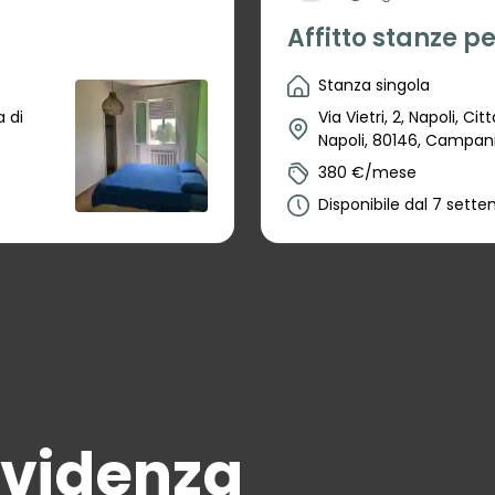
Affitto stanze p
Stanza singola
 di
Via Vietri, 2, Napoli, Ci
Napoli, 80146, Campania
380 €/mese
Disponibile dal 7 sett
 evidenza