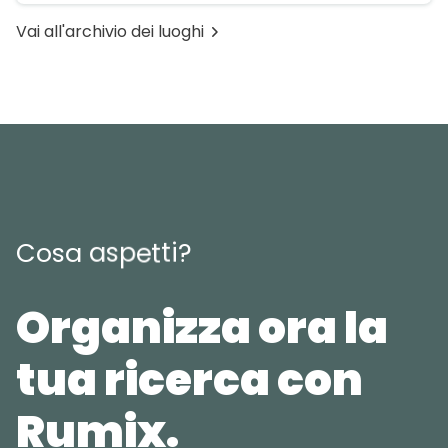
Vai all'archivio dei luoghi
C
o
s
a
a
s
p
e
t
t
i
?
Organizza ora la
tua ricerca con
Rumix.