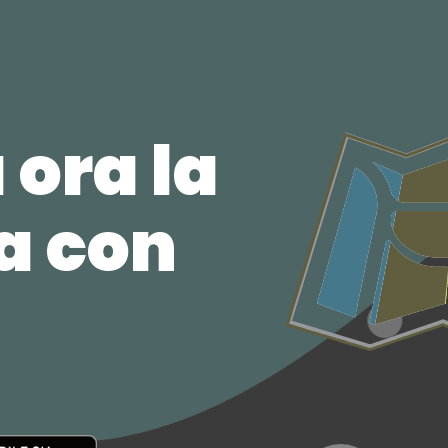
 ora la
ca con