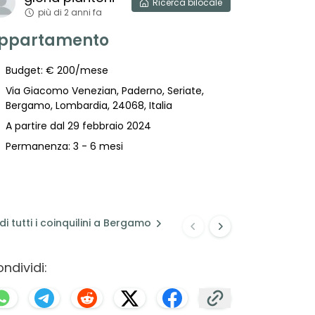
reyes
Ricerca
bilocale
più di 2 anni fa
più d
anni
ppartamento
Cerco st
Budget: € 200/mese
Budget: €
Via Giacomo Venezian, Paderno, Seriate,
Bergamo, Lombardia, 24068, Italia
Via Bartol
24121, Italia
A partire dal 29 febbraio 2024
A partire 
Permanenza: 3 - 6 mesi
Permanenza
di
tutti i coinquilini a
Bergamo
ndividi: