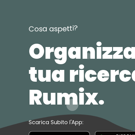
?
i
t
t
e
p
C
o
s
a
a
s
Organizza
tua ricer
Rumix.
Scarica Subito l'App: