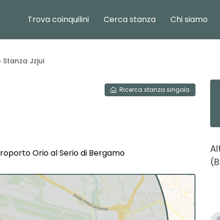
Trova coinquilini
Cerca stanza
Chi siamo
 Stanza Jzjui
Ricerca
stanza singola
Al
oporto Orio al Serio di Bergamo
(