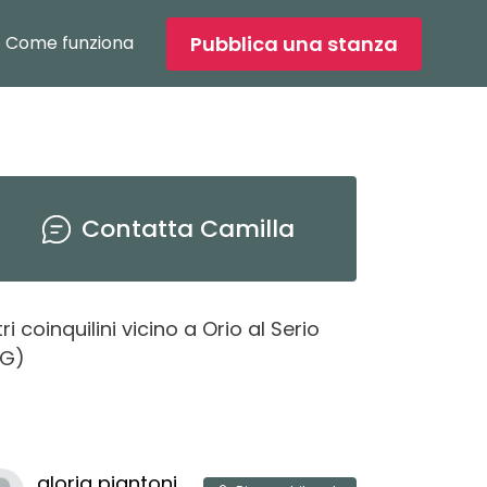
Pubblica una stanza
Come funziona
Contatta
Camilla
tri coinquilini vicino
a
Orio al Serio
BG
)
daisi
gloria
piantoni