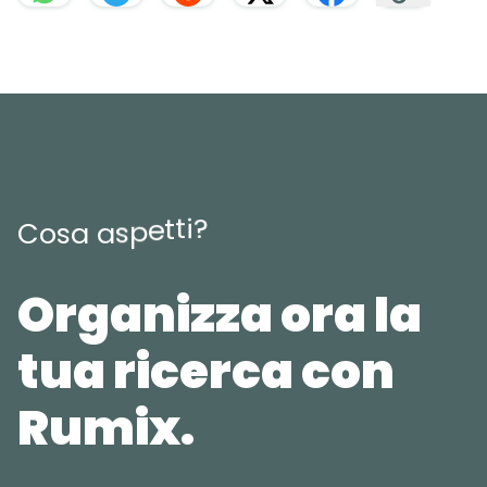
?
i
t
t
e
p
s
a
C
o
s
a
Organizza ora la
tua ricerca con
Rumix.