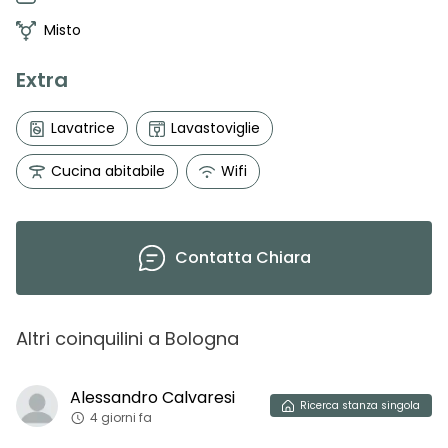
Misto
Extra
Lavatrice
Lavastoviglie
Cucina abitabile
Wifi
Contatta
Chiara
Altri coinquilini
a
Bologna
Alessandro
Calvaresi
Ricerca
stanza singola
4 giorni fa