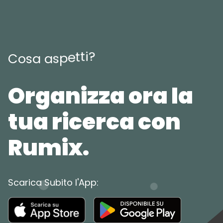
?
i
t
t
e
p
s
a
C
o
s
a
Organizza ora la
tua ricerca con
Rumix.
Scarica Subito l'App: