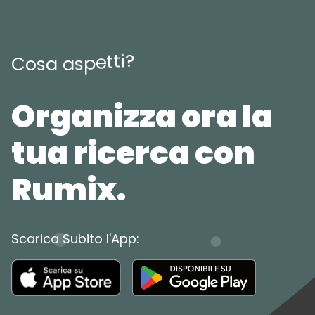
?
i
t
t
e
p
s
a
C
o
s
a
Organizza ora la
tua ricerca con
Rumix.
Scarica Subito l'App: