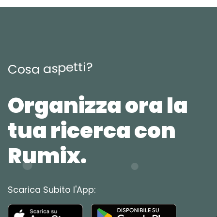
t
i
t
?
e
p
s
a
C
o
s
a
Organizza ora la
tua ricerca con
Rumix.
Scarica Subito l'App: