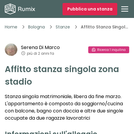
Pubblica una stanza
Home
Bologna
Stanze
Affitto Stanza Singola Zona Stadio
1
/
4
Serena
Di Marco
Vedi tutte
4
foto
Ricerca
1
inquilina
più di 2 anni fa
Affitto stanza singola zona
stadio
Stanza singola matrimoniale, libera da fine marzo.
L'appartamento è composto da soggiorno/cucina
con balcone, bagno con doccia e altre due singole
occupate da due ragazze lavoratrici