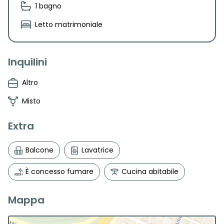
1 bagno
Letto matrimoniale
Inquilini
Altro
Misto
Extra
Balcone
Lavatrice
È concesso fumare
Cucina abitabile
Mappa