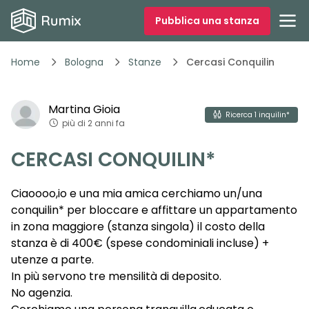
Pubblica una stanza
Home
Bologna
Stanze
Cercasi Conquilin
1
/
2
Martina
Gioia
Vedi tutte
2
foto
Ricerca
1
inquilin*
più di 2 anni fa
CERCASI CONQUILIN*
Ciaoooo,io e una mia amica cerchiamo un/una
conquilin* per bloccare e affittare un appartamento
in zona maggiore (stanza singola) il costo della
stanza è di 400€ (spese condominiali incluse) +
utenze a parte.
In più servono tre mensilità di deposito.
No agenzia.