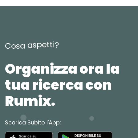
t
t
e
p
i
s
?
a
a
s
C
o
Organizza ora la
tua ricerca con
Rumix.
Scarica Subito l'App: