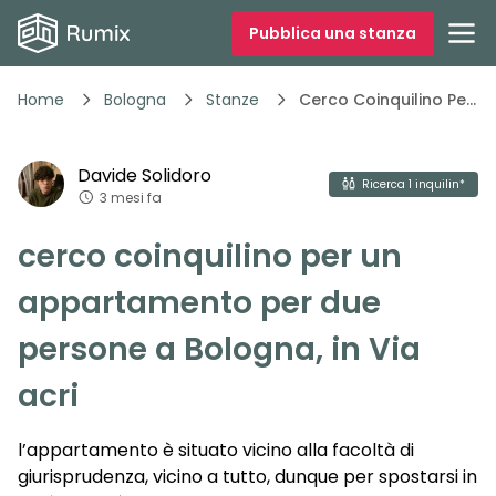
Pubblica una stanza
Home
Bologna
Stanze
Cerco Coinquilino Per Un Appartamento
1
/
2
Davide
Solidoro
Vedi tutte
2
foto
Ricerca
1
inquilin*
3 mesi fa
cerco coinquilino per un
appartamento per due
persone a Bologna, in Via
acri
l’appartamento è situato vicino alla facoltà di
giurisprudenza, vicino a tutto, dunque per spostarsi in