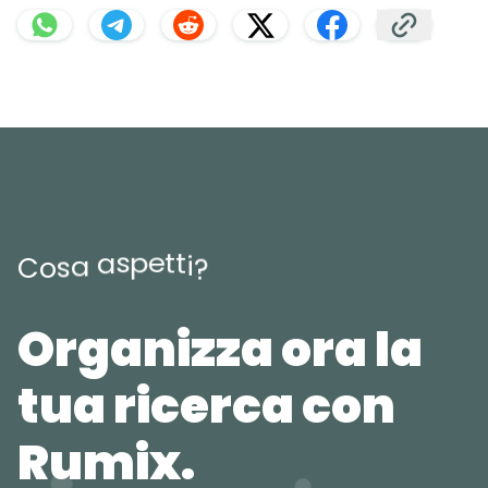
e
p
t
s
t
a
i
a
s
o
C
?
Organizza ora la
tua ricerca con
Rumix.