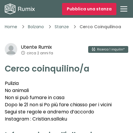
Pubblica una stanza
Home
Bolzano
Stanze
Cerco Coinquilinoa
1
/
14
Utente
Rumix
Vedi tutte
14
foto
Ricerca
1
inquilin*
circa 2 anni fa
Cerco coinquilino/a
Pulizia
No animali
Non si può fumare in casa
Dopo le 21 non si Po più fare chiasso per i vicini
Segui ste regole e andremo d’accordo
Instagram : Cristian.sallaku