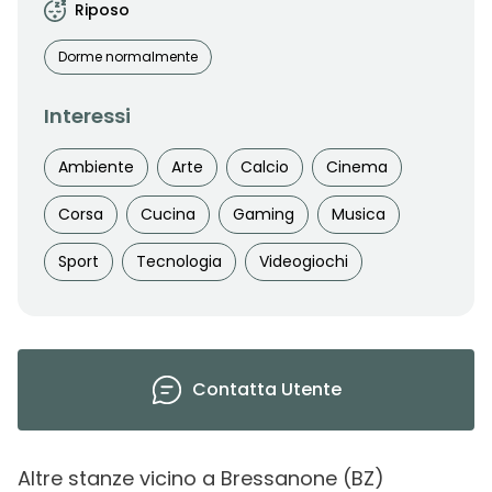
Riposo
Dorme normalmente
Interessi
Ambiente
Arte
Calcio
Cinema
Corsa
Cucina
Gaming
Musica
Sport
Tecnologia
Videogiochi
Contatta
Utente
Altre stanze vicino
a
Bressanone
(
BZ
)