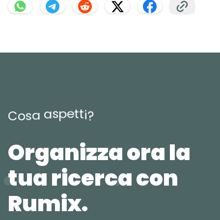
e
p
t
s
t
a
i
a
s
o
C
?
Organizza ora la
tua ricerca con
Rumix.