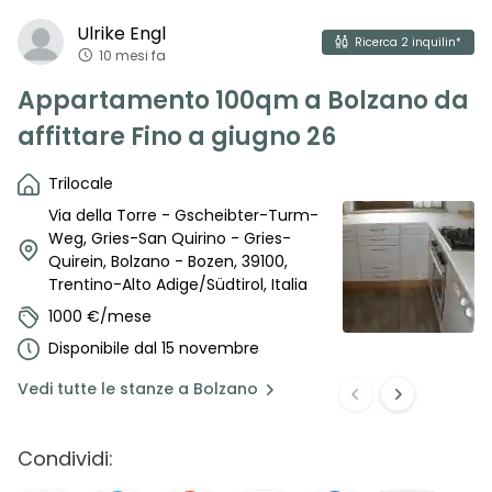
Ulrike
Engl
Ricerca
2
inquilin*
10 mesi fa
Appartamento 100qm a Bolzano da
affittare Fino a giugno 26
Trilocale
Via della Torre - Gscheibter-Turm-
Weg, Gries-San Quirino - Gries-
Quirein, Bolzano - Bozen, 39100,
Trentino-Alto Adige/Südtirol, Italia
1000 €/mese
Disponibile dal 15 novembre
Vedi
tutte le stanze a
Bolzano
Condividi: