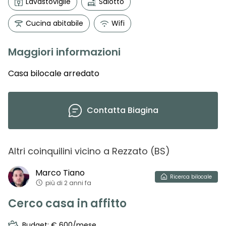
Lavastoviglie
Salotto
Cucina abitabile
Wifi
Maggiori informazioni
Casa bilocale arredato
Contatta
Biagina
Altri coinquilini vicino
a
Rezzato
(
BS
)
Marco
Tiano
Ricerca
bilocale
più di 2 anni fa
Cerco casa in affitto
Budget: € 600/mese