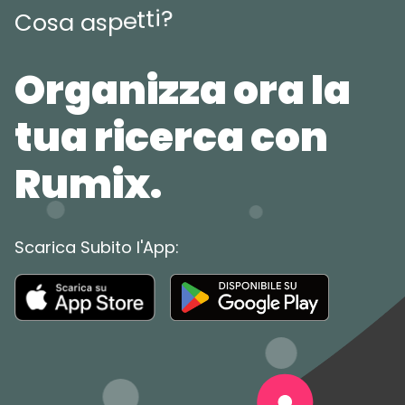
?
i
t
t
e
p
s
C
o
s
a
a
Organizza ora la
tua ricerca con
Rumix.
Scarica Subito l'App: