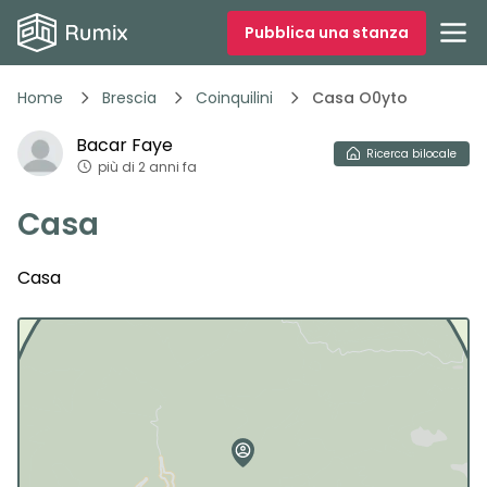
Pubblica una stanza
Home
Brescia
Coinquilini
Casa O0yto
Bacar
Faye
Ricerca
bilocale
più di 2 anni fa
Casa
Casa