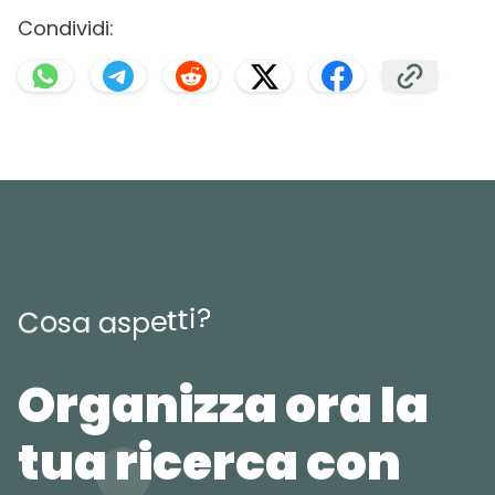
Condividi:
?
i
t
t
e
p
C
o
s
a
a
s
Organizza ora la
tua ricerca con