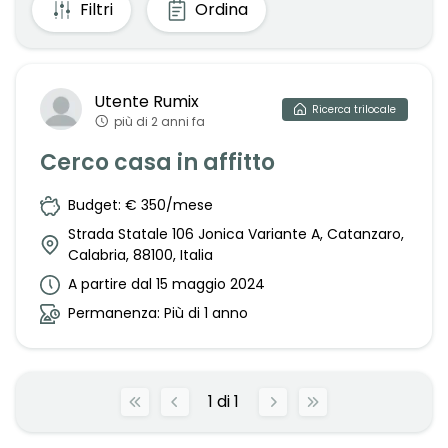
Filtri
Ordina
Utente
Rumix
Ricerca
trilocale
più di 2 anni fa
Cerco casa in affitto
Budget: € 350/mese
Strada Statale 106 Jonica Variante A, Catanzaro,
Calabria, 88100, Italia
A partire dal 15 maggio 2024
Permanenza: Più di 1 anno
1
di
1