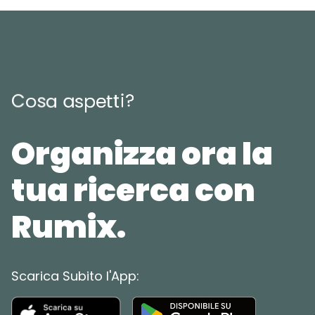
?
i
t
C
o
s
a
a
s
p
e
t
Organizza ora la
tua ricerca con
Rumix.
Scarica Subito l'App: