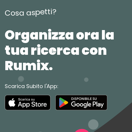
i
t
?
t
e
p
s
a
C
o
s
a
Organizza ora la
tua ricerca con
Rumix.
Scarica Subito l'App: