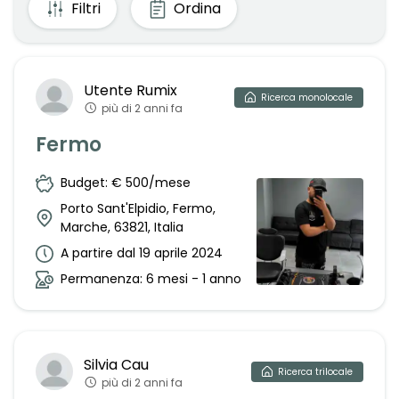
Filtri
Ordina
Utente
Rumix
Ricerca
monolocale
più di 2 anni fa
Fermo
Budget: € 500/mese
Porto Sant'Elpidio, Fermo,
Marche, 63821, Italia
A partire dal 19 aprile 2024
Permanenza: 6 mesi - 1 anno
Silvia
Cau
Ricerca
trilocale
più di 2 anni fa