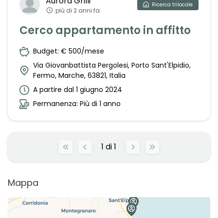
Aurora
Grilli
Ricerca
trilocale
più di 2 anni fa
Cerco appartamento in affitto
Budget: € 500/mese
Via Giovanbattista Pergolesi, Porto Sant'Elpidio,
Fermo, Marche, 63821, Italia
A partire dal 1 giugno 2024
Permanenza: Più di 1 anno
1
di
1
Mappa