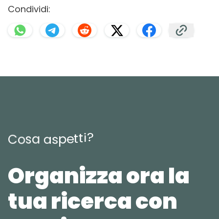
Condividi:
?
i
t
t
e
p
C
o
s
a
a
s
Organizza ora la
tua ricerca con