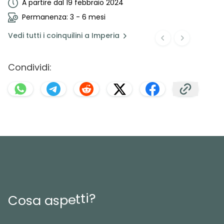
A partire dal 19 febbraio 2024
Permanenza: 3 - 6 mesi
Vedi
tutti i coinquilini a
Imperia
Condividi:
?
i
t
t
e
p
s
C
o
s
a
a