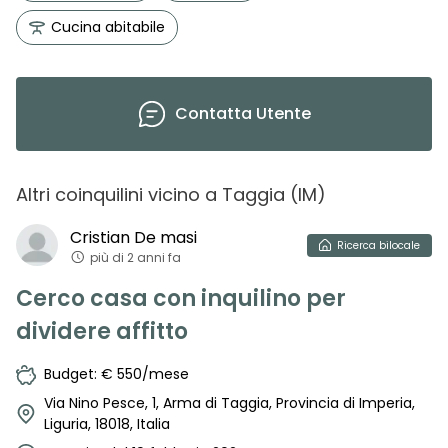
Cucina abitabile
Contatta
Utente
Altri coinquilini vicino
a
Taggia
(
IM
)
Cristian
De masi
Ricerca
bilocale
più di 2 anni fa
Cerco casa con inquilino per
dividere affitto
Budget: € 550/mese
Via Nino Pesce, 1, Arma di Taggia, Provincia di Imperia,
Liguria, 18018, Italia