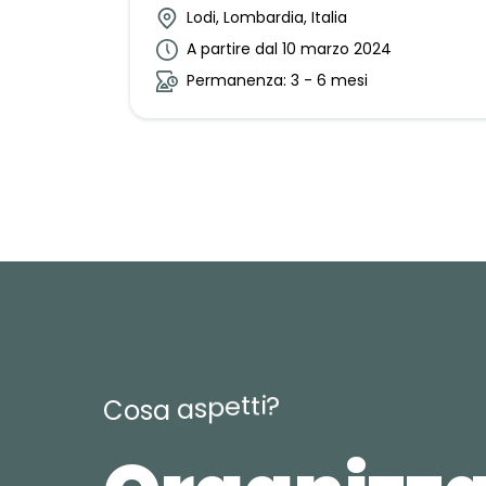
Lodi, Lombardia, Italia
A partire dal 10 marzo 2024
Permanenza: 3 - 6 mesi
t
i
t
?
e
p
s
a
a
C
o
s