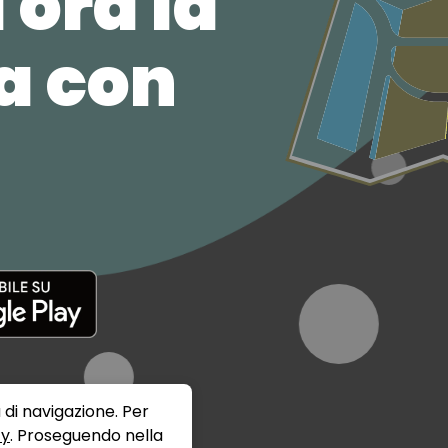
 ora la
ca con
 di navigazione. Per
cy
. Proseguendo nella