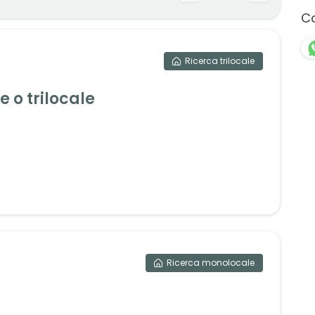
Co
Ricerca
trilocale
 o trilocale
Ricerca
monolocale