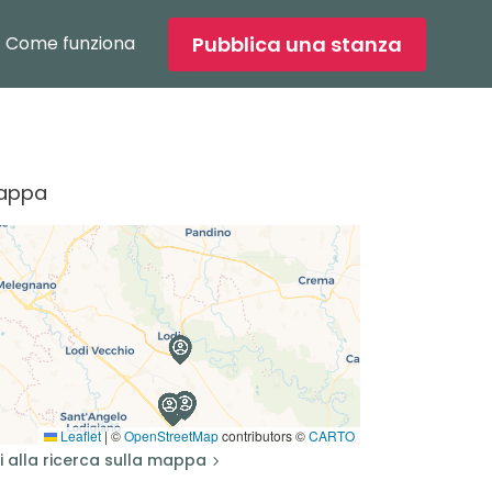
Pubblica una stanza
Come funziona
appa
Leaflet
|
©
OpenStreetMap
contributors ©
CARTO
i alla ricerca sulla mappa