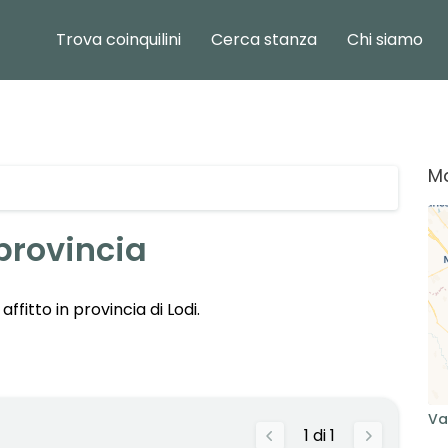
Trova coinquilini
Cerca stanza
Chi siamo
M
provincia
affitto in provincia di
Lodi
.
Va
1
di
1