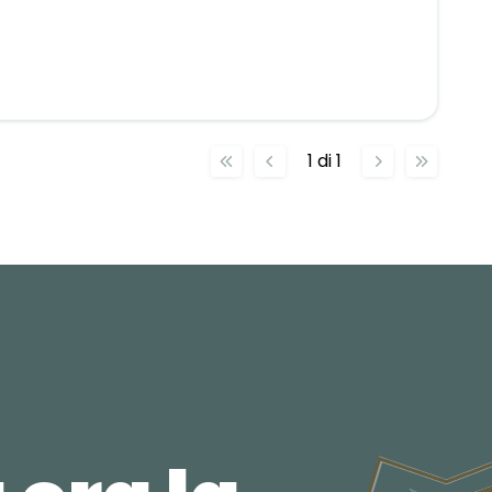
1
di
1