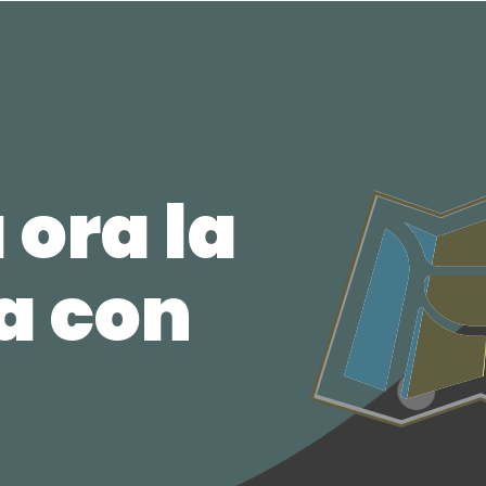
 ora la
ca con