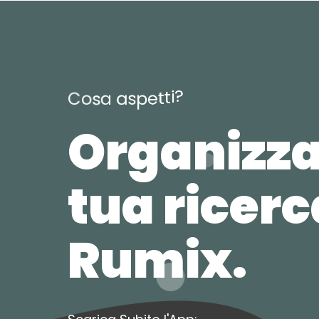
?
i
t
t
e
p
C
o
s
a
a
s
Organizza
tua ricer
Rumix.