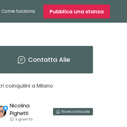
Pubblica una stanza
Come funziona
Contatta
Alie
tri coinquilini
a
Milano
Ale
S
Nicolina
5 gio
Ricerca
trilocale
Pighetti
3 giorni fa
Cerco un