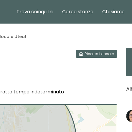
Trova coinquilini
Cerca stanza
Chi siamo
locale Uteat
Ricerca
bilocale
Al
ntratto tempo indeterminato