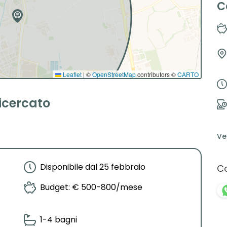
C
Leaflet
|
©
OpenStreetMap
contributors ©
CARTO
ricercato
Ve
Disponibile dal 25 febbraio
Co
Budget: € 500-800/mese
1-4 bagni