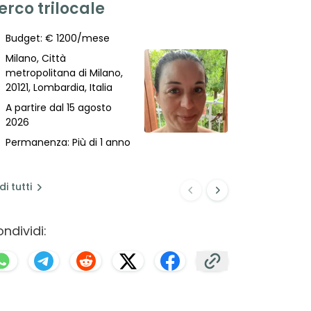
erco trilocale
zona Pol
Budget: € 1200/mese
Budget: €
Milano, Città
Milano, Cit
metropolitana di Milano,
metropolit
20121, Lombardia, Italia
20121, Lomb
A partire dal 15 agosto
A partire d
2026
2026
Permanenza: Più di 1 anno
Permanenza
di
tutti
ndividi: