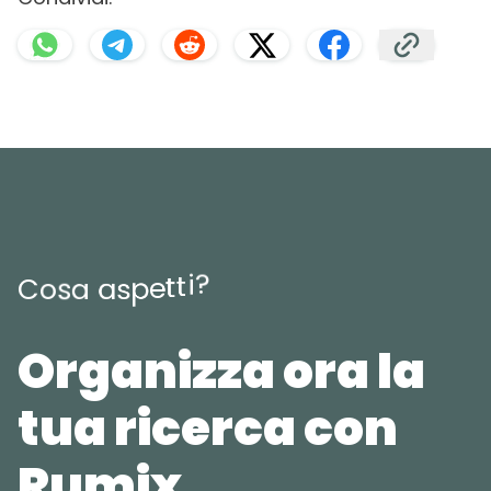
?
i
t
t
e
p
C
o
s
a
a
s
Organizza ora la
tua ricerca con
Rumix.