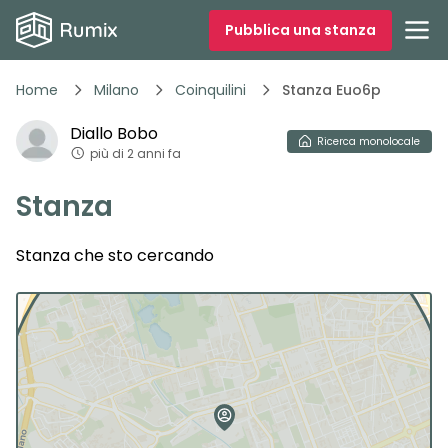
Pubblica una stanza
Home
Milano
Coinquilini
Stanza Euo6p
Diallo
Bobo
Ricerca
monolocale
più di 2 anni fa
Stanza
Stanza che sto cercando