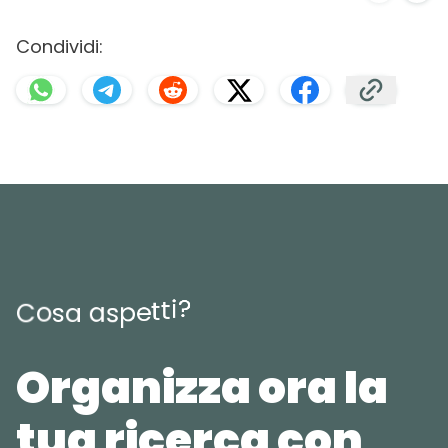
Condividi:
?
i
t
t
e
p
s
C
o
s
a
a
Organizza ora la
tua ricerca con