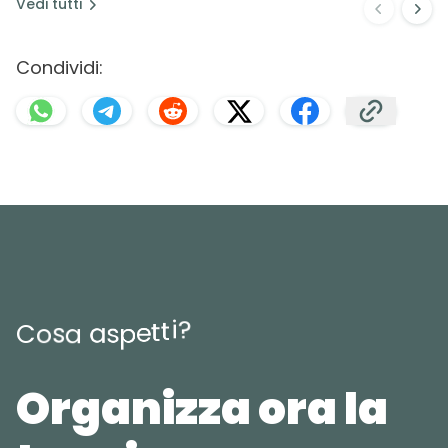
Vedi
tutti
Condividi:
?
i
t
t
e
p
s
C
o
s
a
a
Organizza ora la