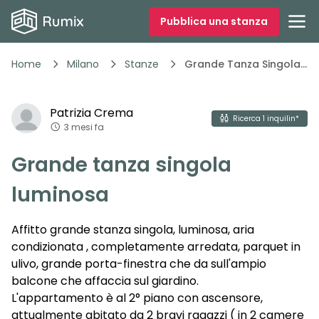
Pubblica una stanza
Home
Milano
Stanze
Grande Tanza Singola Luminosa
1
/
14
Patrizia
Crema
Vedi tutte
14
foto
Ricerca
1
inquilin*
3 mesi fa
Grande tanza singola
luminosa
Affitto grande stanza singola, luminosa, aria
condizionata , completamente arredata, parquet in
ulivo, grande porta-finestra che da sull'ampio
balcone che affaccia sul giardino.
L'appartamento è al 2° piano con ascensore,
attualmente abitato da 2 bravi ragazzi ( in 2 camere