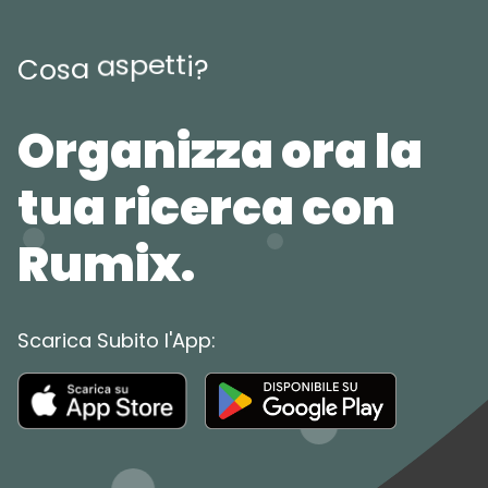
e
t
p
t
s
a
i
a
s
?
o
C
Organizza ora la
tua ricerca con
Rumix.
Scarica Subito l'App: