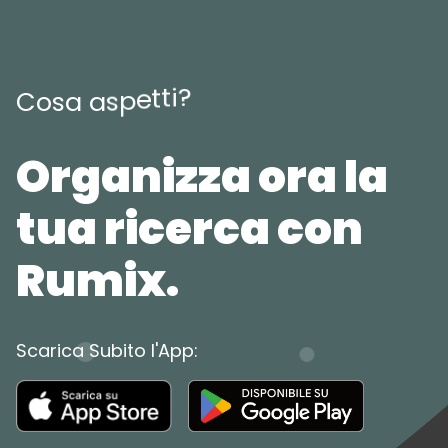
?
i
t
t
e
p
s
a
C
o
s
a
Organizza ora la
tua ricerca con
Rumix.
Scarica Subito l'App: