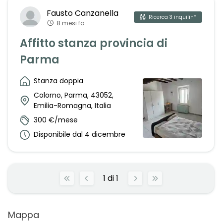
Fausto
Canzanella
Ricerca
3
inquilin*
8 mesi fa
Affitto stanza provincia di
Parma
Stanza doppia
Colorno, Parma, 43052,
Emilia-Romagna, Italia
300 €/mese
Disponibile dal 4 dicembre
1
di
1
Mappa