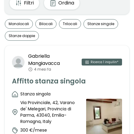
Filtri
Ordina
Monolocali
Bilocali
Trilocali
Stanze singole
Stanze doppie
Gabriella
Mangiavacca
Ricerca
1
inquilin*
4 mesi fa
Affitto stanza singola
Stanza singola
Via Provinciale, 42, Varano
de' Melegari, Provincia di
Parma, 43040, Emilia-
Romagna, Italy
300 €/mese