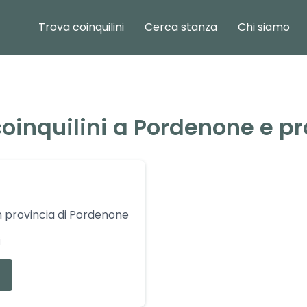
Trova coinquilini
Cerca stanza
Chi siamo
oinquilini a
Pordenone
e pr
n provincia di
Pordenone
i