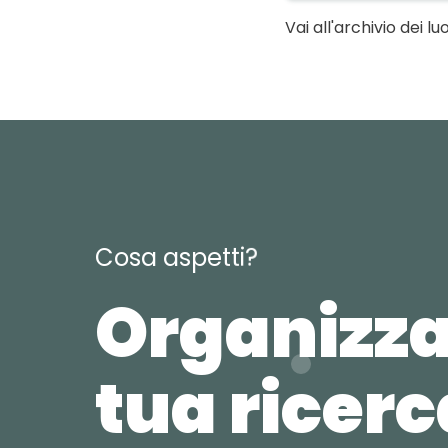
Vai all'archivio dei lu
C
o
s
a
a
s
p
e
t
t
i
?
Organizza
tua ricer