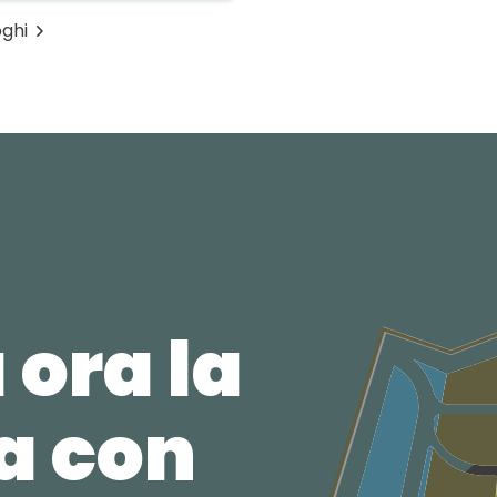
oghi
 ora la
ca con