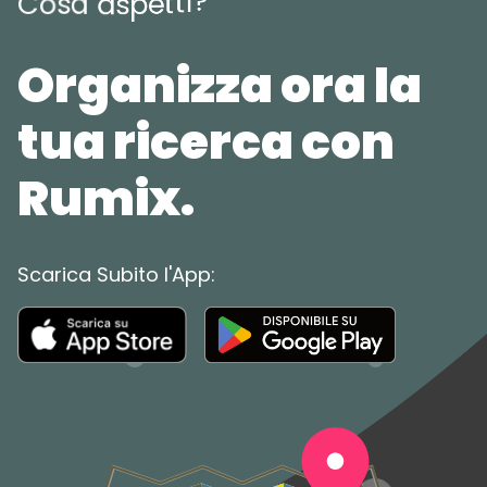
?
i
t
t
e
C
o
s
a
a
s
p
Organizza ora la
tua ricerca con
Rumix.
Scarica Subito l'App: