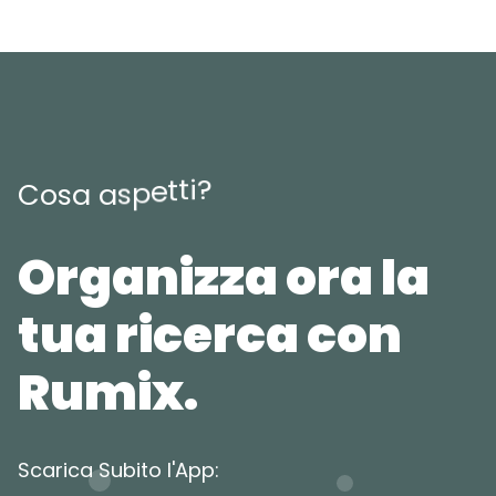
?
i
t
t
e
p
s
a
C
o
s
a
Organizza ora la
tua ricerca con
Rumix.
Scarica Subito l'App: