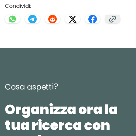
Condividi:
?
i
t
t
C
o
s
a
a
s
p
e
Organizza ora la
tua ricerca con