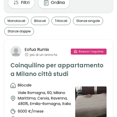
Filtri
Ordina
Monolocali
Bilocali
Trilocali
Stanze singole
Stanze doppie
Eofua
Rumix
Ricerca
1
inquilina
più di un anno fa
Coinquilino per appartamento
a Milano città studi
Bilocale
Viale Romagna, 60, Milano
Marittima, Cervia, Ravenna,
48015, Emilia-Romagna, Italia
6000 €/mese