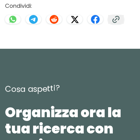
Condividi:
?
i
t
t
e
p
C
o
s
a
a
s
Organizza ora la
tua ricerca con