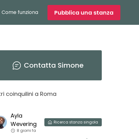
Pubblica una stanza
Come funziona
Contatta
Simone
tri coinquilini
a
Roma
Feder
Ayla
Ambri
Ricerca
stanza singola
13 gi
Wevering
8 giorni fa
Cerco st