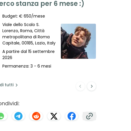
erco stanza per 6 mese :)
appartam
coinquil
Budget: € 650/mese
Budget: €
Viale dello Scalo S.
Roma, Citt
Lorenzo, Roma, Città
metropoli
metropolitana di Roma
Capitale, 0
Capitale, 00185, Lazio, Italy
Italia
A partire dal 15 settembre
A partire 
2026
2026
Permanenza: 3 - 6 mesi
Permanenza
anno
di
tutti
ndividi: