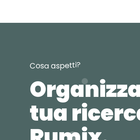
?
i
t
t
e
p
C
o
s
a
a
s
Organizza
tua ricer
Rumix.