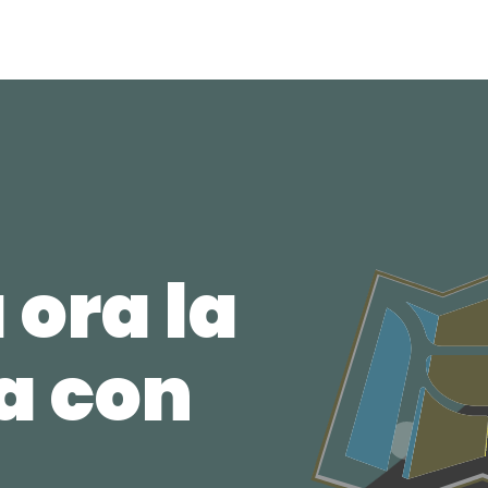
 ora la
ca con