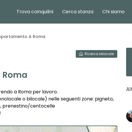
Trova coinquilini
Cerca stanza
Chi siamo
ppartamento A Roma
Ricerca
bilocale
a Roma
Al
erendo a Roma per lavoro.
olocale o bilocale) nelle seguenti zone: pigneto,
i, prenestino/centocelle
!