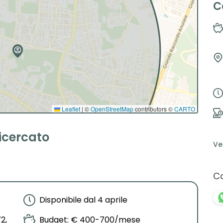
C
Leaflet
|
©
OpenStreetMap
contributors ©
CARTO
ricercato
Ve
Co
Disponibile dal 4 aprile
2,
Budget: € 400-700/mese