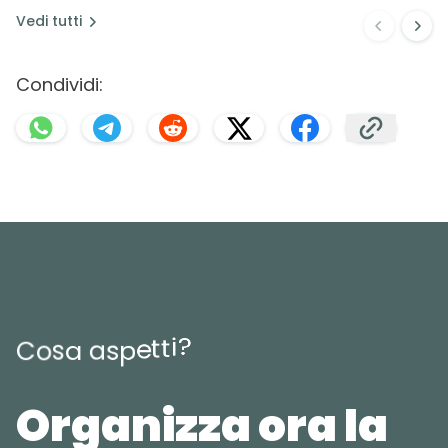
Vedi
tutti
Condividi:
?
i
t
t
e
p
s
C
o
s
a
a
Organizza ora la