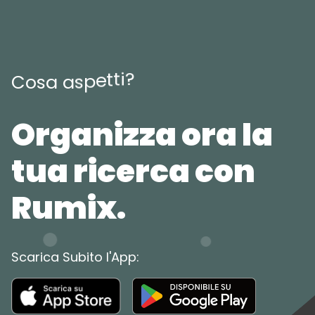
?
i
t
t
e
p
s
a
C
o
s
a
Organizza ora la
tua ricerca con
Rumix.
Scarica Subito l'App: