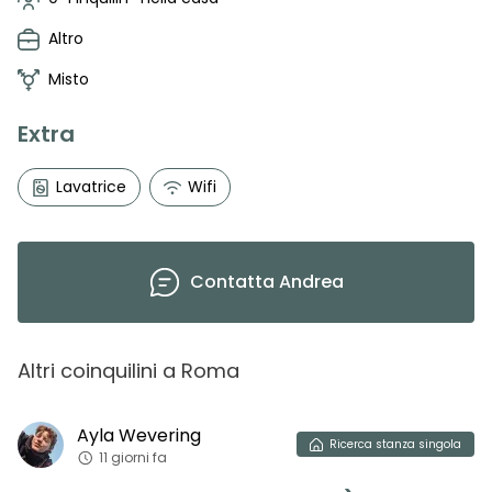
Altro
Misto
Extra
Lavatrice
Wifi
Contatta
Andrea
Altri coinquilini
a
Roma
Ayla
Wevering
Ricerca
stanza singola
11 giorni fa