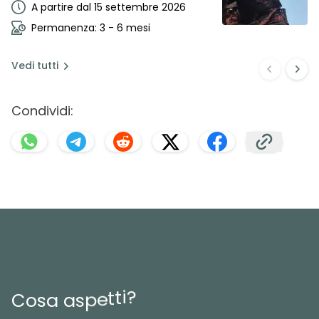
A partire dal 15 settembre 2026
Permanenza: 3 - 6 mesi
Vedi
tutti
Condividi:
?
i
t
t
e
p
s
C
o
s
a
a