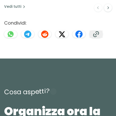
Vedi
tutti
Condividi:
?
i
t
t
e
p
s
C
o
s
a
a
Organizza ora la