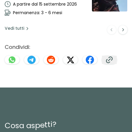
A partire dal 15 settembre 2026
Permanenza: 3 - 6 mesi
Vedi
tutti
Condividi:
?
i
t
t
e
p
s
C
o
s
a
a