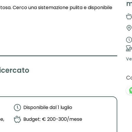
m
ttosa. Cerco una sistemazione pulita e disponibile
Leaflet
|
©
OpenStreetMap
contributors ©
CARTO
Ve
ricercato
Co
Disponibile dal 1 luglio
e,
Budget: € 200-300/mese