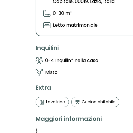
Capitale, 00019, Lazio, Italia
0-30 m²
Letto matrimoniale
Inquilini
0-4 Inquilin* nella casa
Misto
Extra
Lavatrice
Cucina abitabile
Maggiori informazioni
}