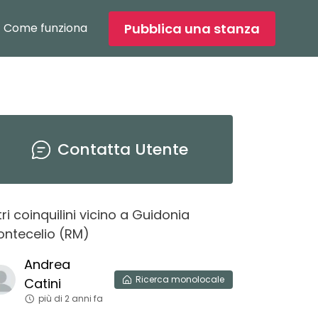
Pubblica una stanza
Come funziona
Contatta
Utente
tri coinquilini vicino
a
Guidonia
ntecelio
(
RM
)
Andrea
Ricerca
monolocale
Catini
più di 2 anni fa