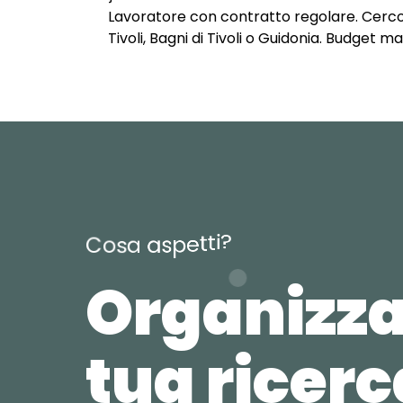
Lavoratore con contratto regolare. Cerco u
Tivoli, Bagni di Tivoli o Guidonia. Budget 
?
i
t
t
e
p
s
C
o
s
a
a
Organizza
tua ricer