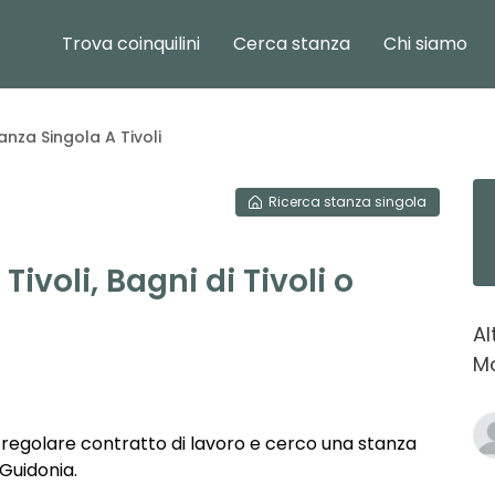
Trova coinquilini
Cerca stanza
Chi siamo
nza Singola A Tivoli
Ricerca
stanza singola
ivoli, Bagni di Tivoli o
Al
Mo
 regolare contratto di lavoro e cerco una stanza
o Guidonia.