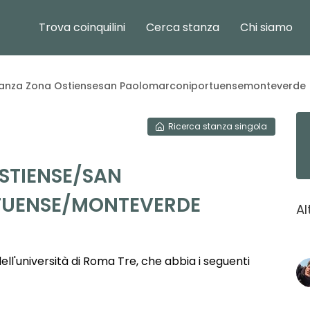
Trova coinquilini
Cerca stanza
Chi siamo
tanza Zona Ostiensesan Paolomarconiportuensemonteverde
Ricerca
stanza singola
STIENSE/SAN
UENSE/MONTEVERDE
Al
ll'università di Roma Tre, che abbia i seguenti