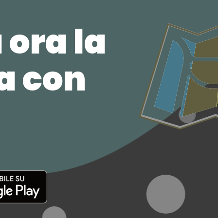
 ora la
ca con