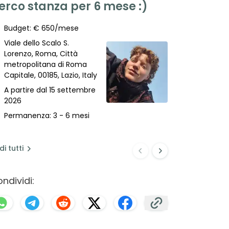
erco stanza per 6 mese :)
appartam
coinquil
Budget: € 650/mese
Budget: €
Viale dello Scalo S.
Roma, Citt
Lorenzo, Roma, Città
metropoli
metropolitana di Roma
Capitale, 0
Capitale, 00185, Lazio, Italy
Italia
A partire dal 15 settembre
A partire 
2026
2026
Permanenza: 3 - 6 mesi
Permanenza
anno
di
tutti
ndividi: