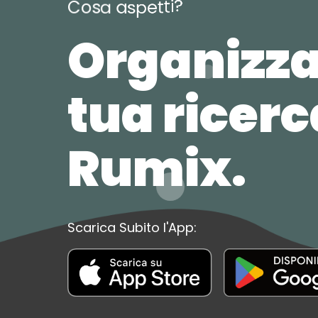
?
i
t
t
e
C
o
s
a
a
s
p
Organizza
tua ricer
Rumix.
Scarica Subito l'App: