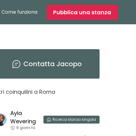
Pubblica una stanza
Come funziona
Contatta
Jacopo
tri coinquilini
a
Roma
Feder
Ayla
Ambri
Ricerca
stanza singola
13 gi
Wevering
8 giorni fa
Cerco st