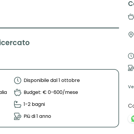
C
Leaflet
|
©
OpenStreetMap
contributors ©
CARTO
ricercato
Disponibile dal 1 ottobre
Ve
alia
Budget: € 0-600/mese
1-2 bagni
Co
Più di 1 anno