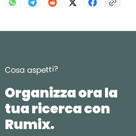
?
i
t
t
e
p
C
o
s
a
a
s
Organizza ora la
tua ricerca con
Rumix.