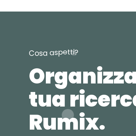
t
t
e
i
p
s
?
a
a
C
o
s
Organizza
tua ricer
Rumix.