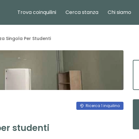
Trova coinquilini
Cerca stanza
Chi siamo
za Singola Per Studenti
Ricerca
1
inquilino
per studenti