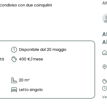
Al
ondiviso con due coinquilini
A
A
Disponibile dal 20 maggio
ttà
400 €/mese
20 m²
Letto singolo
Ve