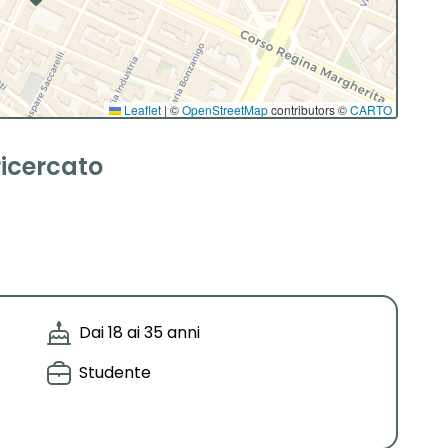
Leaflet
|
©
OpenStreetMap
contributors ©
CARTO
ricercato
Dai 18 ai 35 anni
Studente