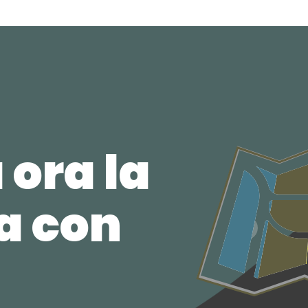
 ora la
ca con