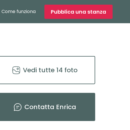
Pubblica una stanza
Come funziona
2
/
14
Vedi tutte
14
foto
Contatta
Enrica