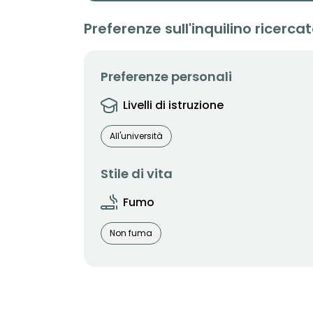
Preferenze sull'inquilino ricerca
Preferenze personali
Livelli di istruzione
All'università
Stile di vita
Fumo
Non fuma