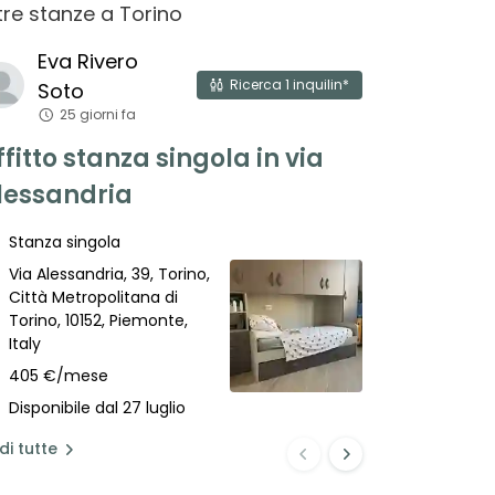
tre stanze
a
Torino
Eva
Rivero
Utent
Ricerca
1
inquilin*
Soto
circ
25 giorni fa
Affitto s
ffitto stanza singola in via
vanchigl
lessandria
Bilocale
Stanza singola
Via Ciglian
Via Alessandria, 39, Torino,
Città Metr
Città Metropolitana di
Torino, 101
Torino, 10152, Piemonte,
Italia
Italy
350 €/me
405 €/mese
Disponibile
Disponibile dal 27 luglio
di
tutte